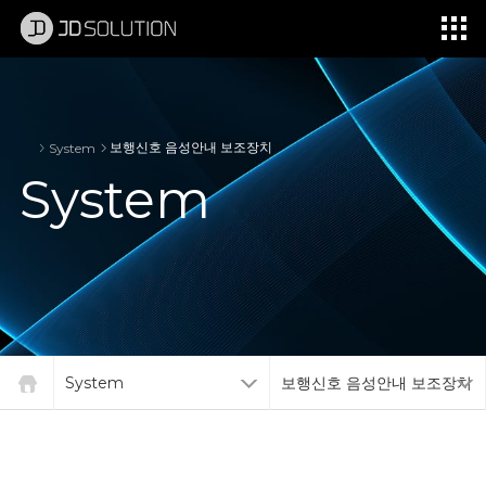
제이디솔루션 - 초지향성 음향 및 초지향성 스피커 원천기술 전문 기업
소셜임팩트, 지향성 스피커, 초 지향성 스피커, 고출력 지향성 스피커, 경고/재난/안전/안내 방송, 딕센, 사운딕, 특수목적 스피커
보행신호 음성안내 보조장치
System
System
System
보행신호 음성안내 보조장치