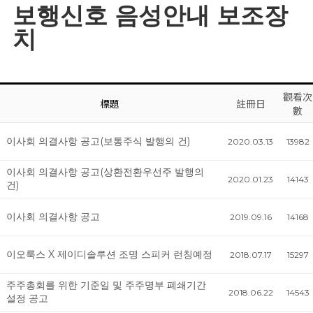
보행신호 음성안내 보조장
치
觀看次
標題
註冊日
數
이사회 의결사항 공고(보통주식 발행의 건)
2020.03.13
13982
이사회 의결사항 공고(상환전환우선주 발행의
2020.01.23
14143
건)
이사회 의결사항 공고
2019.09.16
14168
이오룩스 X 제이디솔루션 조명 스피커 런칭예정
2018.07.17
15297
주주총회를 위한 기준일 및 주주명부 폐쇄기간
2018.06.22
14543
설정 공고